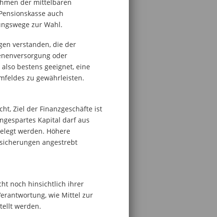
Rahmen der mittelbaren
Pensionskasse auch
ungswege zur Wahl.
gen verstanden, die der
benenversorgung oder
t also bestens geeignet, eine
mfeldes zu gewährleisten.
t, Ziel der Finanzgeschäfte ist
ngespartes Kapital darf aus
gelegt werden. Höhere
rsicherungen angestrebt
t noch hinsichtlich ihrer
rantwortung, wie Mittel zur
ellt werden.