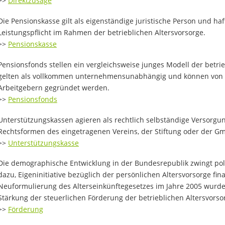
>>
Direktzusage
Die Pensionskasse gilt als eigenständige juristische Person und haf
Leistungspflicht im Rahmen der betrieblichen Altersvorsorge.
>>
Pensionskasse
Pensionsfonds stellen ein vergleichsweise junges Modell der betrie
gelten als vollkommen unternehmensunabhängig und können von
Arbeitgebern gegründet werden.
>>
Pensionsfonds
Unterstützungskassen agieren als rechtlich selbständige Versorgun
Rechtsformen des eingetragenen Vereins, der Stiftung oder der G
>>
Unterstützungskasse
Die demographische Entwicklung in der Bundesrepublik zwingt pol
dazu, Eigeninitiative bezüglich der persönlichen Altersvorsorge fin
Neuformulierung des Alterseinkünftegesetzes im Jahre 2005 wurd
Stärkung der steuerlichen Förderung der betrieblichen Altersvors
>>
Förderung