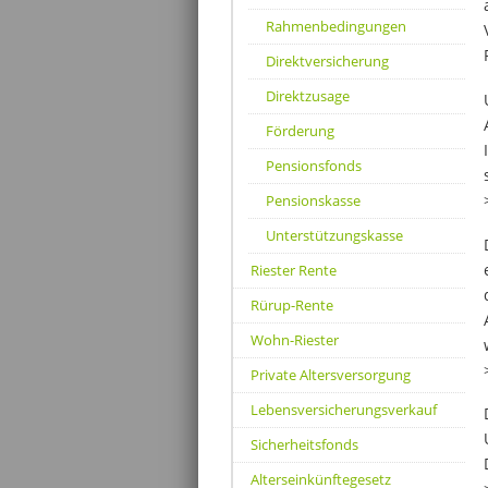
Rahmenbedingungen
Direktversicherung
Direktzusage
Förderung
Pensionsfonds
Pensionskasse
Unterstützungskasse
Riester Rente
Rürup-Rente
Wohn-Riester
Private Altersversorgung
Lebensversicherungsverkauf
Sicherheitsfonds
Alterseinkünftegesetz