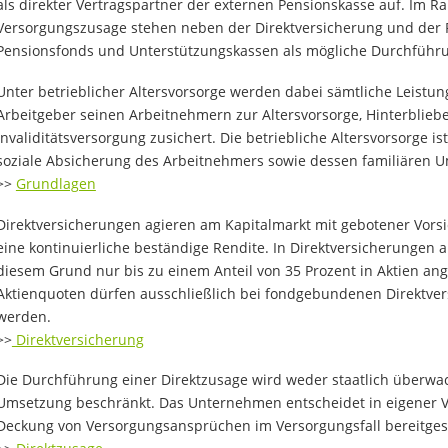
als direkter Vertragspartner der externen Pensionskasse auf. Im 
Versorgungszusage stehen neben der Direktversicherung und der 
Pensionsfonds und Unterstützungskassen als mögliche Durchführ
Unter betrieblicher Altersvorsorge werden dabei sämtliche Leistun
Arbeitgeber seinen Arbeitnehmern zur Altersvorsorge, Hinterblie
Invaliditätsversorgung zusichert. Die betriebliche Altersvorsorge is
soziale Absicherung des Arbeitnehmers sowie dessen familiären U
>>
Grundlagen
Direktversicherungen agieren am Kapitalmarkt mit gebotener Vorsich
eine kontinuierliche beständige Rendite. In Direktversicherungen a
diesem Grund nur bis zu einem Anteil von 35 Prozent in Aktien an
Aktienquoten dürfen ausschließlich bei fondgebundenen Direktve
werden.
>>
Direktversicherung
Die Durchführung einer Direktzusage wird weder staatlich überwach
Umsetzung beschränkt. Das Unternehmen entscheidet in eigener Ve
Deckung von Versorgungsansprüchen im Versorgungsfall bereitgest